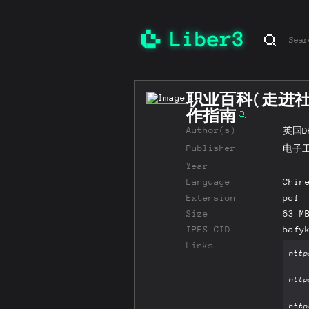
职业百科(走进社
作指南
Author(s)
英国D
Publisher
电子
Year
Language
Chin
Extension
pdf
Size
63 M
IPFS CID
bafy
Links