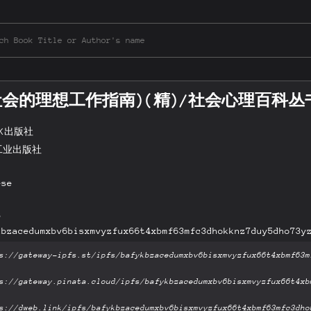
会的理想工作指南)(精)/社会心理百科丛
K出版社
工业出版社
ese
B
kbzacedumxbv6bisxmvyzfux66t4xbmf63mfc3dhokknz7duy5dho73y