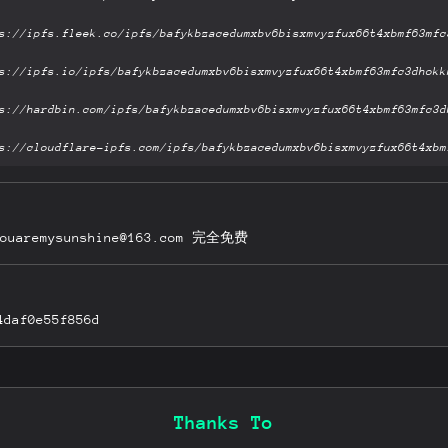
remysunshine@163.com 完全免费
4daf0e55f856d
Thanks To